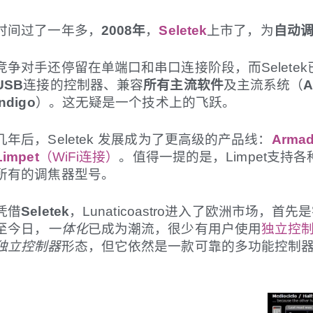
时间过了一年多，
2008年
，
Seletek
上市了，为
自动
竞争对手还停留在单端口和串口连接阶段，而Selete
USB
连接的控制器、兼容
所有主流软件
及主流系统（
A
Indigo
）。这无疑是一个技术上的飞跃。
几年后，Seletek 发展成为了更高级的产品线：
Armadi
Limpet
（WiFi连接）
。值得一提的是，Limpet支
所有的调焦器型号。
凭借
Seletek
，Lunaticoastro进入了欧洲市场，
至今日，
一体化
已成为潮流，很少有用户使用
独立控
独立控制器
形态，但它依然是一款可靠的多功能控制