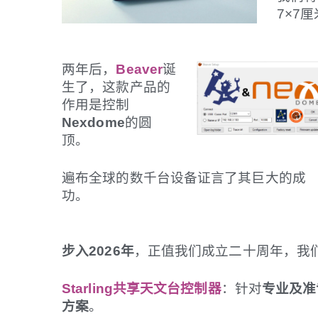
7×7
两年后，
Beaver
诞
生了，这款产品的
作用是控制
Nexdome
的圆
顶。
遍布全球的数千台设备证言了其巨大的成
功。
步入2026年
，正值我们成立二十周年，我
Starling共享天文台控制器
：针对
专业及准
方案
。