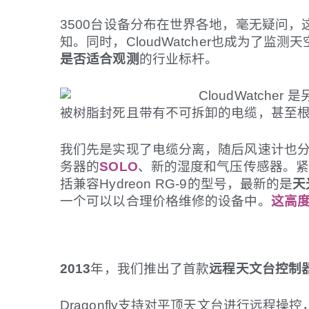
3500台设备分布在世界各地，毫无疑问，
知。同时，CloudWatcher也成为了监测
是否适合观测
的行业标杆。
CloudWatcher
被树脂封死且带有不可拆卸的电缆，甚至
我们先是实现了电缆分离，随后风速计也分
务器的
SOLO
、新的湿度和气压传感器。
括兼容Hydreon RG-9的型号，最新的是
天
一个可以以合理价格维修的设备中。
这高
2013
年，我们推出了首款
远程天文台控制器Fi
Dragonfly支持对平顶天文台进行远程操