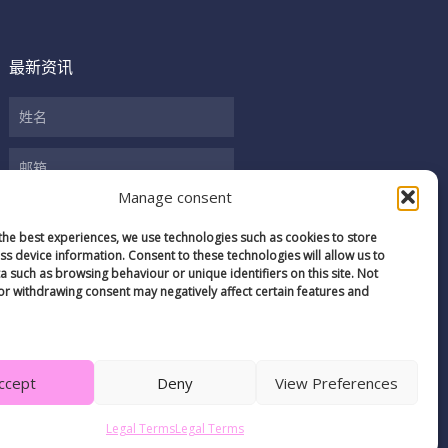
最新资讯
姓
名
邮
箱
Manage consent
the best experiences, we use technologies such as cookies to store
s device information. Consent to these technologies will allow us to
 such as browsing behaviour or unique identifiers on this site. Not
or withdrawing consent may negatively affect certain features and
关注我们
ccept
Deny
View Preferences
Legal Terms
Legal Terms