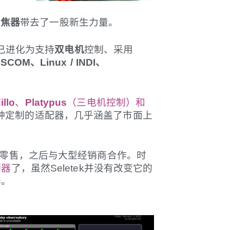
调焦器
带去了一股新生力量。
k已进化为支持
双电机
控制、采用
SCOM、Linux / INDI、
llo
、
Platypus
（三电机控制）和
持各种定制的适配器，几乎涵盖了市面上
首先是零售，之后与大型经销商合作。时
制器
了，虽然Seletek并没有改变它的
器。