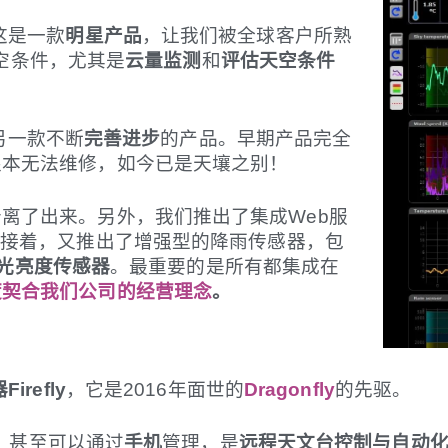
这是一款
明星产品
，让我们被全球客户所熟
天空条件，尤其是
云量监测
和
评估天空条件
 是另一款不断
完善进步
的产品。早期产品完全
根本无法维修，如今已是天壤之别！
离了出来。另外，我们推出了集成Web服
紧接着，又推出了增强型的降雨传感器，包
光亮度传感器
。最重要的是所有都集成在
度契合我们公司的经营理念
。
refly
，它是2016年面世的
Dragonfly
的先驱。
控，甚至可以通过
手机
管理，是
远程天文台控制与自动