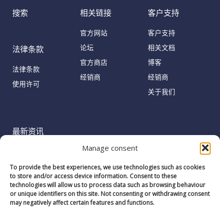
搜索
相关链接
客户支持
官方网站
客户支持
论坛
相关文档
法律条款
官方商店
博客
法律条款
经销商
经销商
使用许可
关于我们
最新资讯
Manage consent
姓
名
To provide the best experiences, we use technologies such as cookies
to store and/or access device information. Consent to these
邮
technologies will allow us to process data such as browsing behaviour
箱
or unique identifiers on this site. Not consenting or withdrawing consent
may negatively affect certain features and functions.